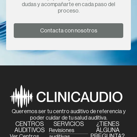
dudas y acompañarte en cada paso del
proceso.
Contacta con nosotros
Queremos ser tu centro auditivo de referencia y
poder cuidar de tu salud auditiva.
CENTROS
SERVICIOS
¿TIENES
AUDITIVOS
ALGUNA
Revisiones
PREGUNTA?
Ver Centros
auditivas