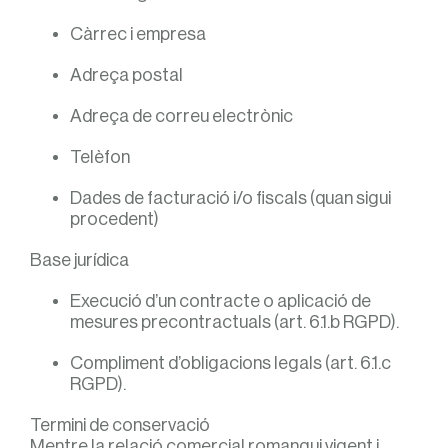
Càrrec i empresa
Adreça postal
Adreça de correu electrònic
Telèfon
Dades de facturació i/o fiscals (quan sigui
procedent)
Base jurídica
Execució d’un contracte o aplicació de
mesures precontractuals (art. 6.1.b RGPD).
Compliment d’obligacions legals (art. 6.1.c
RGPD).
Termini de conservació
Mentre la relació comercial romangui vigent i,