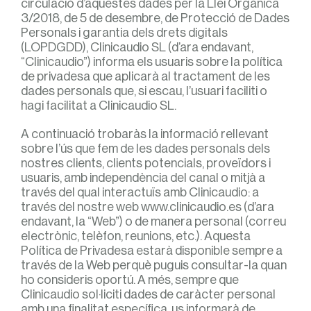
circulació d’aquestes dades per la Llei Orgànica
3/2018, de 5 de desembre, de Protecció de Dades
Personals i garantia dels drets digitals
(LOPDGDD), Clinicaudio SL (d’ara endavant,
“Clinicaudio”) informa els usuaris sobre la política
de privadesa que aplicarà al tractament de les
dades personals que, si escau, l’usuari faciliti o
hagi facilitat a Clinicaudio SL.
A continuació trobaràs la informació rellevant
sobre l’ús que fem de les dades personals dels
nostres clients, clients potencials, proveïdors i
usuaris, amb independència del canal o mitjà a
través del qual interactuïs amb Clinicaudio: a
través del nostre web www.clinicaudio.es (d’ara
endavant, la “Web”) o de manera personal (correu
electrònic, telèfon, reunions, etc.). Aquesta
Política de Privadesa estarà disponible sempre a
través de la Web perquè puguis consultar-la quan
ho consideris oportú. A més, sempre que
Clinicaudio sol·liciti dades de caràcter personal
amb una finalitat específica, us informarà de