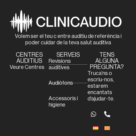
Volem ser el teu c entre auditiu de referència i
poder cuidar de la teva salut auditiva
CENTRES
SERVEIS
TENS
AUDITIUS
ALGUNA
Revisions
PREGUNTA?
Veure Centres
auditives
Truca’ns o
escriu-nos,
Audiòfons
estarem
encantats
Accessoris i
d’ajudar-te.
higiene