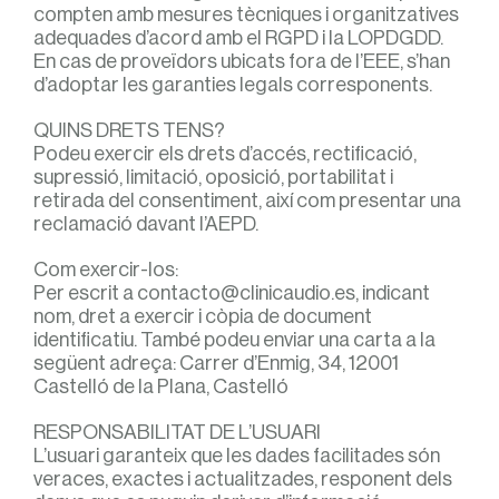
compten amb mesures tècniques i organitzatives
adequades d’acord amb el RGPD i la LOPDGDD.
En cas de proveïdors ubicats fora de l’EEE, s’han
d’adoptar les garanties legals corresponents.
QUINS DRETS TENS?
Podeu exercir els drets d’accés, rectificació,
supressió, limitació, oposició, portabilitat i
retirada del consentiment, així com presentar una
reclamació davant l’AEPD.
Com exercir-los:
Per escrit a contacto@clinicaudio.es, indicant
nom, dret a exercir i còpia de document
identificatiu. També podeu enviar una carta a la
següent adreça: Carrer d’Enmig, 34, 12001
Castelló de la Plana, Castelló
RESPONSABILITAT DE L’USUARI
L’usuari garanteix que les dades facilitades són
veraces, exactes i actualitzades, responent dels