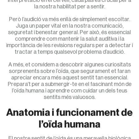
interpretació en el cervell, cada pas és crucial per a
la nostra habilitat per a sentir.
Però l’audició va més enllà de simplement escoltar.
Juga un paper vital en la nostra comunicació,
seguretat i benestar general. Per això, és essencial
comprendre com mantenir la salut auditiva i la
importància de les revisions regulars per a detectar i
tractar a temps qualsevol problema d’audició.
A més, et convidem a descobrir algunes curiositats
sorprenents sobre l’oïda, que segurament et faran
apreciar encara més aquest sentit tan essencial.
Prepara’t per a submergir-te en el fascinant món de
l’oïda humana i aprendre com cuidar un dels teus
sentits més valuosos.
Anatomia i funcionament de
l’oïda humana
El nostre sentit de l’oïda és una meravella biològica