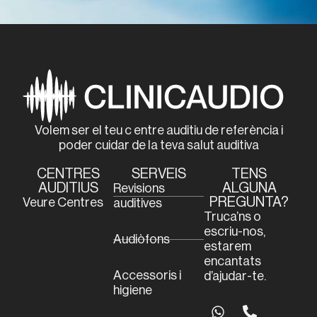
Volem ser el teu c entre auditiu de referència i
poder cuidar de la teva salut auditiva
CENTRES
SERVEIS
TENS
AUDITIUS
ALGUNA
Revisions
PREGUNTA?
Veure Centres
auditives
Truca’ns o
escriu-nos,
Audiòfons
estarem
encantats
Accessoris i
d’ajudar-te.
higiene