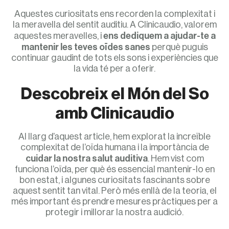
Aquestes curiositats ens recorden la complexitat i
la meravella del sentit auditiu. A Clinicaudio, valorem
aquestes meravelles, i
ens dediquem a ajudar-te a
mantenir les teves oïdes sanes
perquè puguis
continuar gaudint de tots els sons i experiències que
la vida té per a oferir.
Descobreix el Món del So
amb Clinicaudio
Al llarg d’aquest article, hem explorat la increïble
complexitat de l’oïda humana i la importància de
cuidar la nostra salut auditiva
. Hem vist com
funciona l’oïda, per què és essencial mantenir-lo en
bon estat, i algunes curiositats fascinants sobre
aquest sentit tan vital. Però més enllà de la teoria, el
més important és prendre mesures pràctiques per a
protegir i millorar la nostra audició.