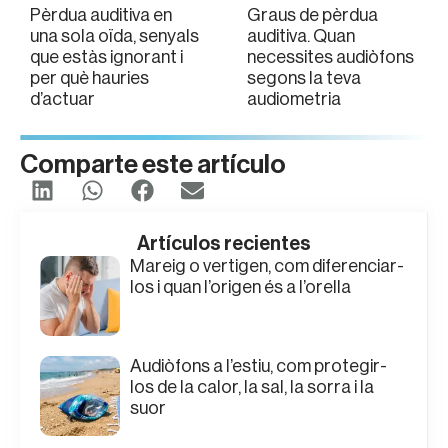
Pèrdua auditiva en
Graus de pèrdua
una sola oïda, senyals
auditiva. Quan
que estàs ignorant i
necessites audiòfons
per què hauries
segons la teva
d’actuar
audiometria
Comparte este artículo
Artículos recientes
Mareig o vertigen, com diferenciar-
los i quan l’origen és a l’orella
Audiòfons a l’estiu, com protegir-
los de la calor, la sal, la sorra i la
suor