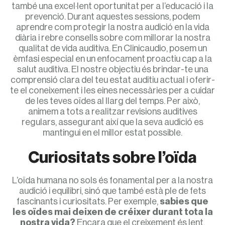
també una excel·lent oportunitat per a l’educació i la
prevenció. Durant aquestes sessions, podem
aprendre com protegir la nostra audició en la vida
diària i rebre consells sobre com millorar la nostra
qualitat de vida auditiva. En Clinicaudio, posem un
èmfasi especial en un enfocament proactiu cap a la
salut auditiva. El nostre objectiu és brindar-te una
comprensió clara del teu estat auditiu actual i oferir-
te el coneixement i les eines necessàries per a cuidar
de les teves oïdes al llarg del temps. Per això,
animem a tots a realitzar revisions auditives
regulars, assegurant així que la seva audició es
mantingui en el millor estat possible.
Curiositats sobre l’oïda
L’oïda humana no sols és fonamental per a la nostra
audició i equilibri, sinó que també està ple de fets
fascinants i curiositats. Per exemple,
sabies que
les oïdes mai deixen de créixer durant tota la
nostra vida?
Encara que el creixement és lent,