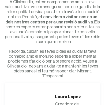
A Clinicaudio, estem compromesos amb la teva
salut auditiva i volem assegurar-nos que gaudis de la
millor qualitat de vida possible a través d’una audició
òptima. Per això,
et convidem a visitar-nos en un
dels nostres centres per a una revisió auditiva
. Els
nostres experts estan preparats per a oferir-te una
avaluació completa i proporcionar-te consells
personalitzats, assegurant que les teves oïdes rebin
la cura que mereixen.
Recorda, cuidar les teves oïdes és cuidar la teva
connexió amb el món. No esperis a experimentar
problemes d’audició per a prendre acció. Veuen a
Clinicaudio i deixa’ns ajudar-te a mantenir les teves
oïdes sanes i el teu món sonor clar i vibrant.
T’esperem!
Laura Lopez
Creadora de