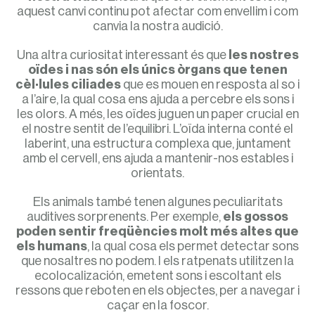
aquest canvi continu pot afectar com envellim i com
canvia la nostra audició.
Una altra curiositat interessant és que
les nostres
oïdes i nas són els únics òrgans que tenen
cèl·lules ciliades
que es mouen en resposta al so i
a l’aire, la qual cosa ens ajuda a percebre els sons i
les olors. A més, les oïdes juguen un paper crucial en
el nostre sentit de l’equilibri. L’oïda interna conté el
laberint, una estructura complexa que, juntament
amb el cervell, ens ajuda a mantenir-nos estables i
orientats.
Els animals també tenen algunes peculiaritats
auditives sorprenents. Per exemple,
els gossos
poden sentir freqüències molt més altes que
els humans
, la qual cosa els permet detectar sons
que nosaltres no podem. I els ratpenats utilitzen la
ecolocalización, emetent sons i escoltant els
ressons que reboten en els objectes, per a navegar i
caçar en la foscor.