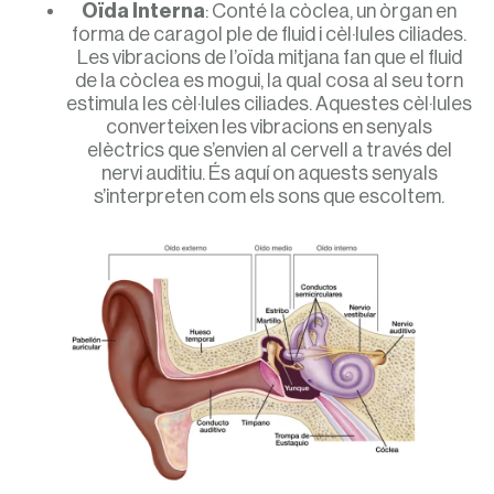
Oïda Interna
: Conté la còclea, un òrgan en
forma de caragol ple de fluid i cèl·lules ciliades.
Les vibracions de l’oïda mitjana fan que el fluid
de la còclea es mogui, la qual cosa al seu torn
estimula les cèl·lules ciliades. Aquestes cèl·lules
converteixen les vibracions en senyals
elèctrics que s’envien al cervell a través del
nervi auditiu. És aquí on aquests senyals
s’interpreten com els sons que escoltem.