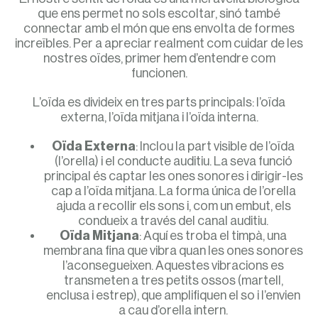
que ens permet no sols escoltar, sinó també
connectar amb el món que ens envolta de formes
increïbles. Per a apreciar realment com cuidar de les
nostres oïdes, primer hem d’entendre com
funcionen.
L’oïda es divideix en tres parts principals: l’oïda
externa, l’oïda mitjana i l’oïda interna.
Oïda Externa
: Inclou la part visible de l’oïda
(l’orella) i el conducte auditiu. La seva funció
principal és captar les ones sonores i dirigir-les
cap a l’oïda mitjana. La forma única de l’orella
ajuda a recollir els sons i, com un embut, els
condueix a través del canal auditiu.
Oïda Mitjana
: Aquí es troba el timpà, una
membrana fina que vibra quan les ones sonores
l’aconsegueixen. Aquestes vibracions es
transmeten a tres petits ossos (martell,
enclusa i estrep), que amplifiquen el so i l’envien
a cau d’orella intern.