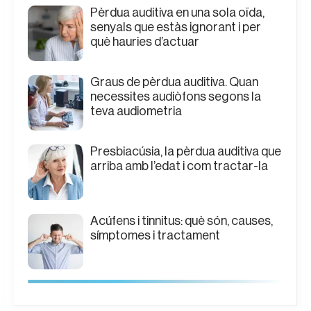
Pèrdua auditiva en una sola oïda,
senyals que estàs ignorant i per
què hauries d’actuar
Graus de pèrdua auditiva. Quan
necessites audiòfons segons la
teva audiometria
Presbiacúsia, la pèrdua auditiva que
arriba amb l’edat i com tractar-la
Acúfens i tinnitus: què són, causes,
símptomes i tractament