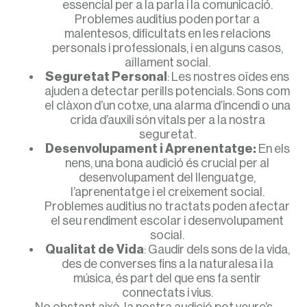
essencial per a la parla i la comunicació.
Problemes auditius poden portar a
malentesos, dificultats en les relacions
personals i professionals, i en alguns casos,
aïllament social.
Seguretat Personal
: Les nostres oïdes ens
ajuden a detectar perills potencials. Sons com
el clàxon d’un cotxe, una alarma d’incendi o una
crida d’auxili són vitals per a la nostra
seguretat.
Desenvolupament i Aprenentatge:
En els
nens, una bona audició és crucial per al
desenvolupament del llenguatge,
l’aprenentatge i el creixement social.
Problemes auditius no tractats poden afectar
el seu rendiment escolar i desenvolupament
social.
Qualitat de Vida
: Gaudir dels sons de la vida,
des de converses fins a la naturalesa i la
música, és part del que ens fa sentir
connectats i vius.