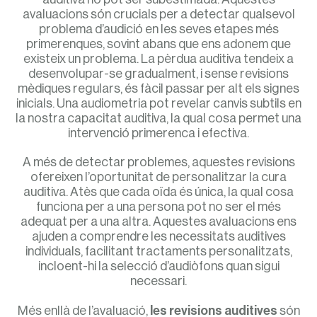
avaluacions són crucials per a detectar qualsevol
problema d’audició en les seves etapes més
primerenques, sovint abans que ens adonem que
existeix un problema. La pèrdua auditiva tendeix a
desenvolupar-se gradualment, i sense revisions
mèdiques regulars, és fàcil passar per alt els signes
inicials. Una audiometria pot revelar canvis subtils en
la nostra capacitat auditiva, la qual cosa permet una
intervenció primerenca i efectiva.
A més de detectar problemes, aquestes revisions
ofereixen l’oportunitat de personalitzar la cura
auditiva. Atès que cada oïda és única, la qual cosa
funciona per a una persona pot no ser el més
adequat per a una altra. Aquestes avaluacions ens
ajuden a comprendre les necessitats auditives
individuals, facilitant tractaments personalitzats,
incloent-hi la selecció d’audiòfons quan sigui
necessari.
Més enllà de l’avaluació,
les revisions auditives
són